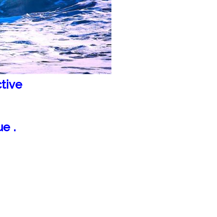
ctive
e .